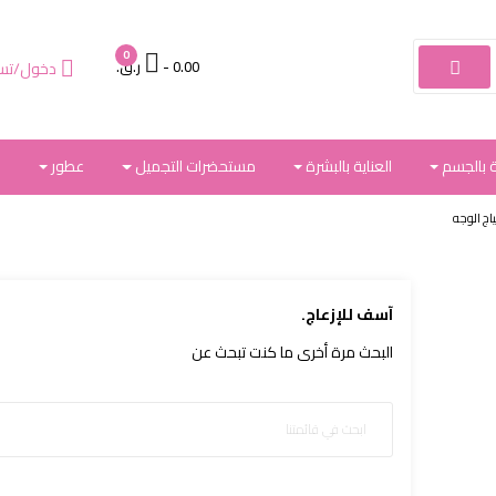
0
- 0.00 ر.ق.‏
دخول/تس

 بالجسم
العناية بالبشرة
مستحضرات التجميل
عطور
م
ج الوجه
آسف للإزعاج.
البحث مرة أخرى ما كنت تبحث عن