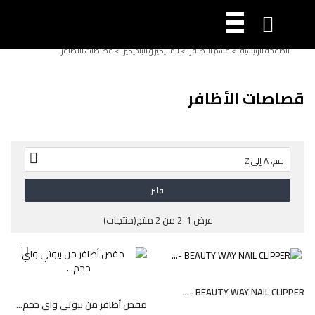

الصفحة الرئيسية
>
قسم الأظافر
>
المانيكير و الباديكير
>
قصاصات الأظافر
قصاصات الأظافر

اسم، A إلى Z
فلتر
عرض 1-2 من 2 منتج(منتجات)
BEAUTY WAY NAIL CLIPPER -...
مقص أظافر من بيوتي واي حجم...